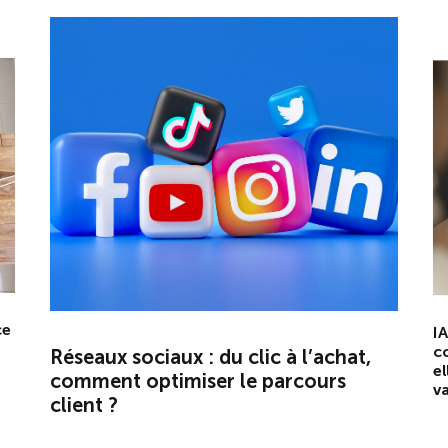
ce
IA
c
Réseaux sociaux : du clic à l’achat,
el
comment optimiser le parcours
va
client ?