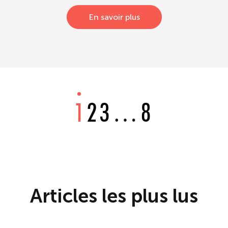
En savoir plus
1
2
3
…
8
Articles les plus lus