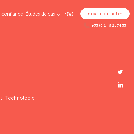
nous contacter
t confiance
Études de cas
NEWS
+33 (0)1 46 21 74 33
t
Technologie