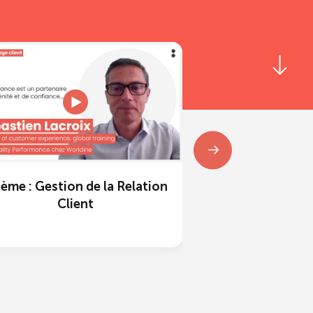
ème : Gestion de la Relation
Thème : Gestion
Client
Cli