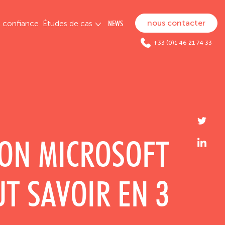
nous contacter
t confiance
Études de cas
NEWS
+33 (0)1 46 21 74 33
ON MICROSOFT
UT SAVOIR EN 3