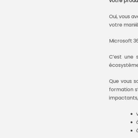
votre produ
Oui, vous ave
votre manièr
Microsoft 36
C’est une 
écosystème 
Que vous s
formation s
impactants,