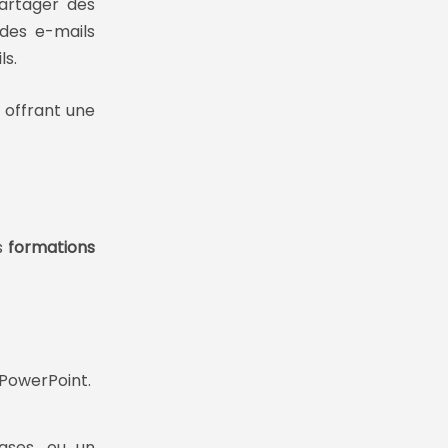
artager des
 des e-mails
ls.
, offrant une
es
formations
PowerPoint.
ases, ou un