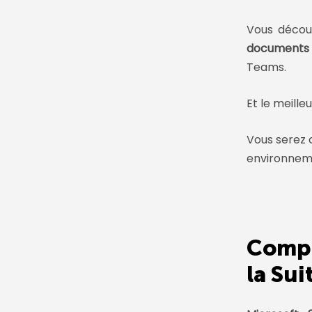
Vous déco
documents
Teams.
Et le meille
Vous serez 
environneme
Compr
la Sui