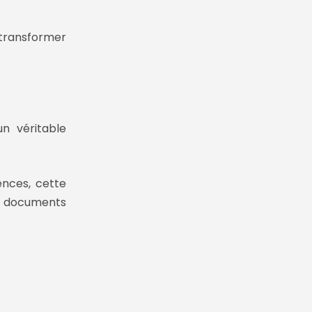
transformer
un véritable
nces, cette
es documents