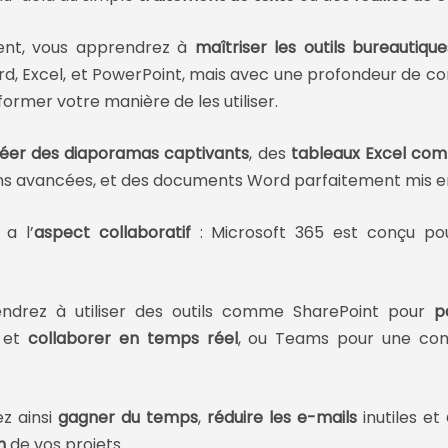
nt, vous apprendrez à
maîtriser les outils bureautique
rd, Excel, et PowerPoint, mais avec une profondeur de c
former votre manière de les utiliser.
éer des diaporamas captivants
, des
tableaux Excel com
ns avancées, et des documents Word parfaitement mis e
 a l’
aspect collaboratif
: Microsoft 365 est conçu pou
ndrez à utiliser des outils comme SharePoint pour
p
et
collaborer en temps réel
, ou Teams pour une co
z ainsi
gagner du temps
,
réduire les e-mails
inutiles et
n
de vos projets.