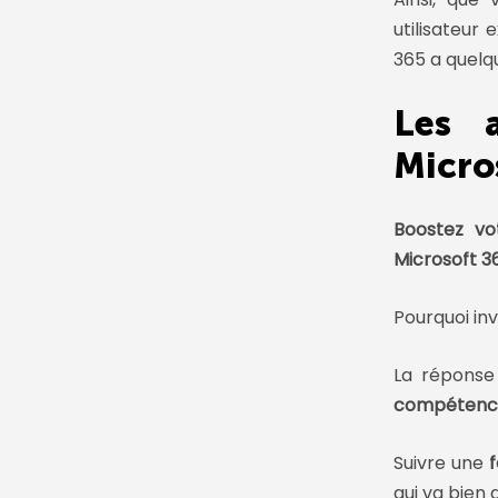
utilisateur
365 a quelqu
Les a
Micro
Boostez vot
Microsoft 3
Pourquoi in
La réponse
compétenc
Suivre une
qui va bien