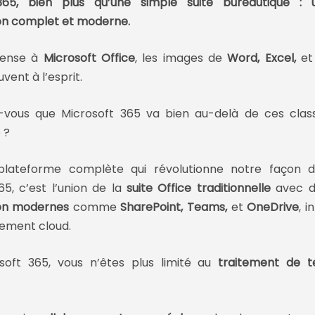
365, bien plus qu’une simple suite bureautique : 
on complet et moderne.
pense à
Microsoft Office
, les images de
Word, Excel
,
e
vent à l’esprit.
z-vous que Microsoft 365 va bien au-delà de ces class
e ?
plateforme complète qui révolutionne notre façon de 
65, c’est l’union de la
suite Office traditionnelle
avec 
ion modernes
comme
SharePoint, Teams
,
et
OneDrive
, 
ement cloud.
oft 365, vous n’êtes plus limité au
traitement de t