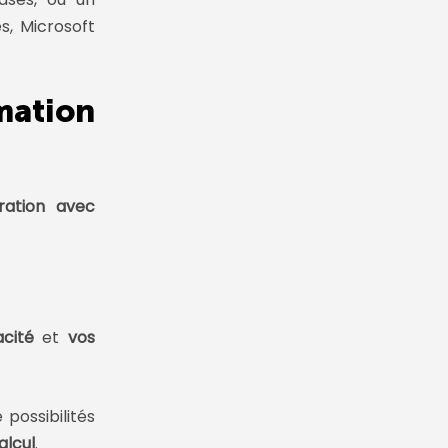
s, Microsoft
mation
oration avec
acité
et
vos
 possibilités
alcul
.