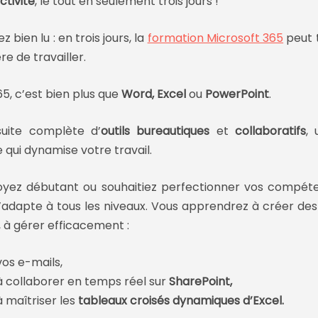
ctivité
, le tout en seulement trois jours !
z bien lu : en trois jours, la
formation Microsoft 365
peut 
e de travailler.
5, c’est bien plus que
Word, Excel
ou
PowerPoint
.
suite complète d’
outils bureautiques
et
collaboratifs
, 
qui dynamise votre travail.
oyez débutant ou souhaitiez perfectionner vos compéte
’adapte à tous les niveaux. Vous apprendrez à créer d
 à gérer efficacement :
vos e-mails,
à collaborer en temps réel sur
SharePoint,
à maîtriser les
tableaux croisés dynamiques d’Excel.