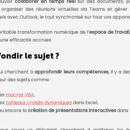
ouvoir
collaborer en temps réel
sur des documents, p
, organiser des réunions virtuelles via Teams et gérer
ls avec Outlook, le tout synchronisé sur tous vos apparei
éritable transformation numérique de l’
espace de travail
t une efficacité accrues.
ondir le sujet ?
ui cherchent à
approfondir leurs compétences
, il y a d
sur des sujets comme :
les
macros VBA
,
les
tableaux croisés dynamiques
dans Excel,
ou encore la
création de présentations interactives
dans 
 vous soyez un débutant cherchant à maîtriser les b