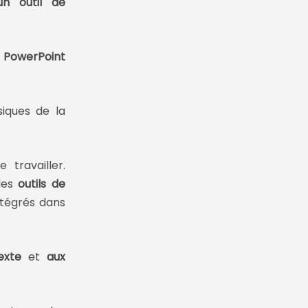
un outil de
t
PowerPoint
iques de la
travailler.
des
outils de
intégrés dans
exte
et
aux