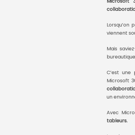
Microsoft 
collaborati
Lorsqu’on 
viennent sou
Mais savie
bureautiqu
C’est une 
Microsoft 3
collaborat
un environn
Avec Micros
tableurs
.