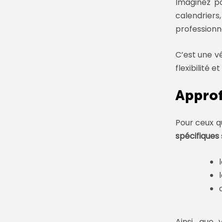
Imaginez p
calendriers
professionne
C’est une v
flexibilité e
Approf
Pour ceux q
spécifiques
Ainsi, que