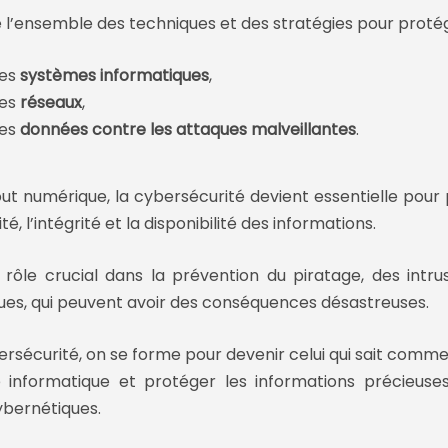
e l’ensemble des techniques et des stratégies pour protég
les
systèmes informatiques
,
les
réseaux
,
les
données contre les attaques malveillantes
.
tout numérique, la cybersécurité devient essentielle pour
ité
, l’intégrité et la
disponibilité des informations
.
n rôle crucial dans la
prévention du piratage
, des
intr
ues
, qui peuvent avoir des conséquences désastreuses.
ersécurité, on se forme pour devenir celui qui sait comm
 informatique
et
protéger les informations
précieuses
bernétiques.