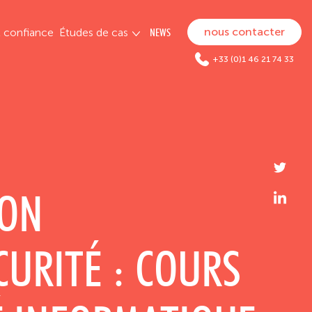
nous contacter
t confiance
Études de cas
NEWS
+33 (0)1 46 21 74 33
ION
CURITÉ : COURS