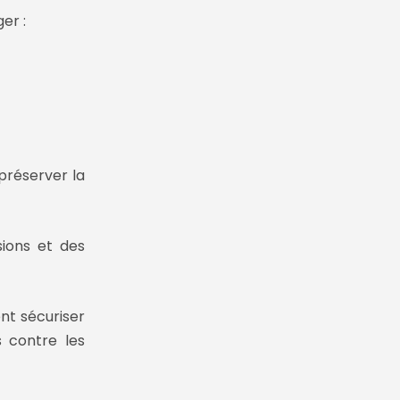
er :
préserver la
usions
et des
ent
sécuriser
 contre les