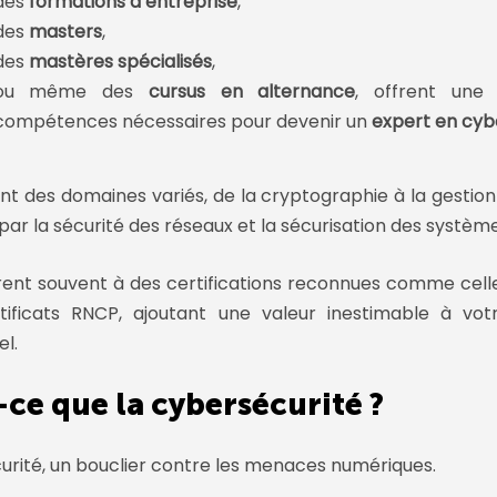
des
formations d’entreprise
,
des
masters
,
des
mastères spécialisés
,
ou même des
cursus en alternance
, offrent une
compétences nécessaires pour devenir un
expert en cyb
ent des domaines variés, de la
cryptographie
à la
gestion
par la
sécurité des réseaux
et la
sécurisation des systèm
rent souvent à des certifications reconnues comme celle
tificats RNCP, ajoutant une valeur inestimable à vot
l.
-ce que la cybersécurité ?
urité, un bouclier contre les menaces numériques.