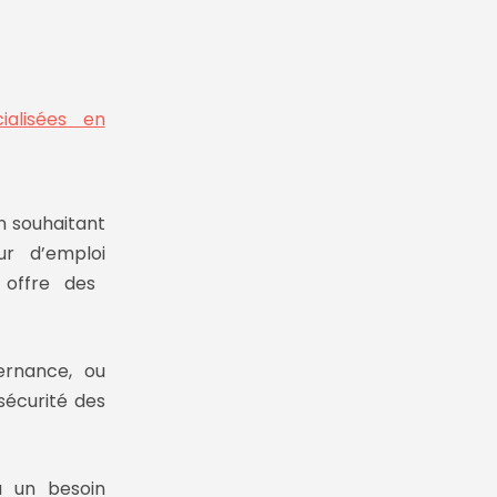
ialisées en
en
souhaitant
r d’emploi
é
offre des
ternance
, ou
sécurité des
 un besoin