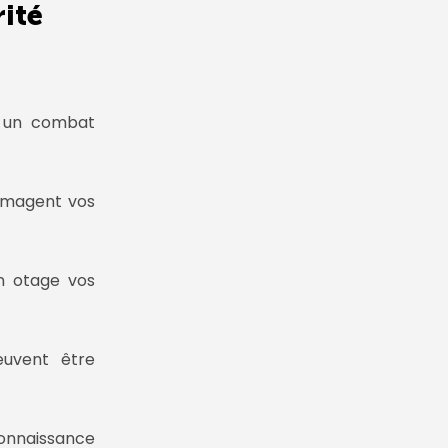
ité
à un combat
ommagent vos
n otage vos
peuvent être
onnaissance