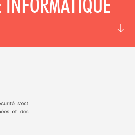
É INFORMATIQUE
curité
s’est
nées
et des