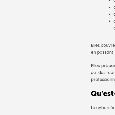
Elles couvr
en passant 
Elles prépa
ou des cer
professionne
Qu’est
La cyberséc