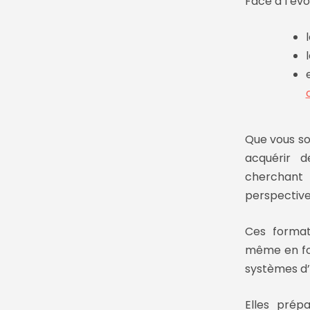
Face à l’
évo
Que vous s
acquérir 
cherchant
perspective
Ces format
même en
f
systèmes d’
Elles prép