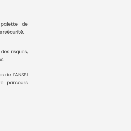
 palette de
ersécurité
.
 des risques
,
es
.
s de l’ANSSI
re parcours