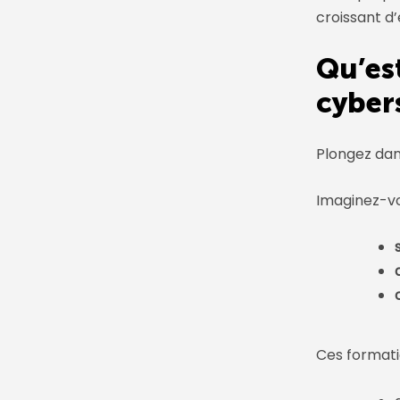
croissant d’
Qu’e
cyber
Plongez dan
Imaginez-vou
Ces
format