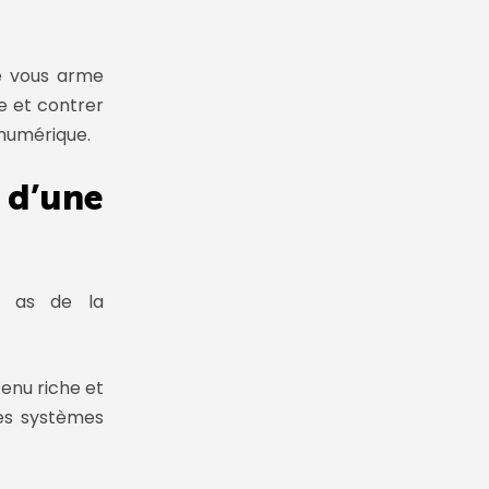
le vous arme
e et contrer
 numérique.
 d’une
n as de la
tenu riche et
des systèmes