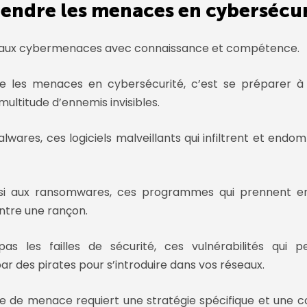
ndre les menaces en cybersécur
e aux cybermenaces avec connaissance et compétence.
 les menaces en cybersécurité, c’est se préparer 
ultitude d’ennemis invisibles.
alwares
, ces
logiciels malveillants
qui infiltrent et end
si aux
ransomwares
, ces programmes qui prennent e
tre une rançon.
 pas les
failles de sécurité
, ces vulnérabilités qui 
ar des pirates pour s’introduire dans vos réseaux.
pe de menace
requiert une
stratégie spécifique
et une
c