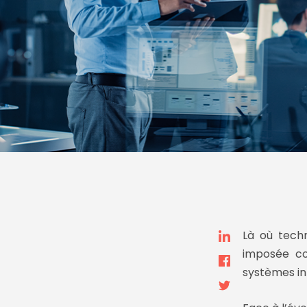
Là où
tech
imposée co
systèmes in