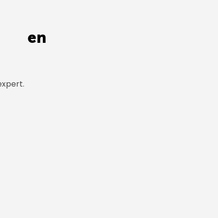
on en
expert.