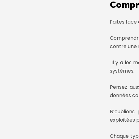
Compre
Faites fac
Comprendre
contre une m
Il y a les
m
systèmes.
Pensez aus
données con
N’oublions
exploitées p
Chaque
ty