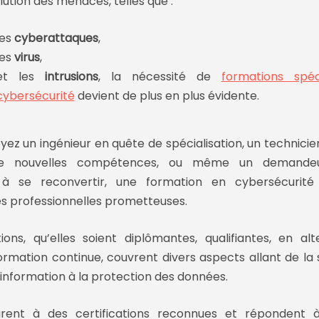
lution des menaces
, telles que :
les
cyberattaques
,
les
virus
,
et les
intrusions
, la nécessité de
formations spéc
cybersécurité
devient de plus en plus évidente.
oyez un
ingénieur en quête de spécialisation
, un
technici
de nouvelles compétences, ou même un
demandeu
 à se reconvertir, une
formation en cybersécurit
s professionnelles prometteuses.
ions, qu’elles soient
diplômantes
,
qualifiantes
, en
al
ormation continue
, couvrent divers aspects allant de la
information
à la
protection des données
.
arent à des
certifications reconnues
et répondent à