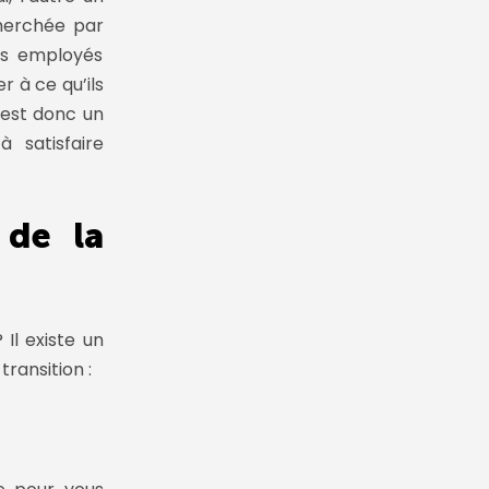
cherchée par
es employés
r à ce qu’ils
’est donc un
à satisfaire
 de la
Il existe un
ransition :