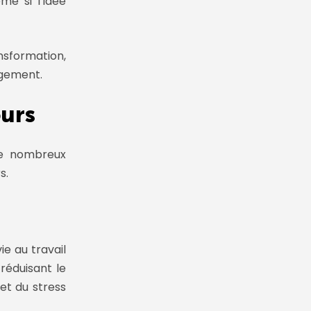
me si l’idée
sformation,
gement.
ours
 de nombreux
s.
e au travail
réduisant le
et du stress