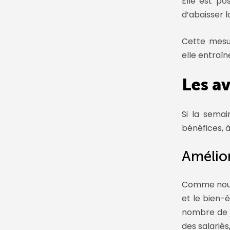
Elle est po
d’abaisser 
Cette mesu
elle entra
Les av
Si la semai
bénéfices, à
Amélior
Comme nous 
et le bien-
nombre de j
des salariés