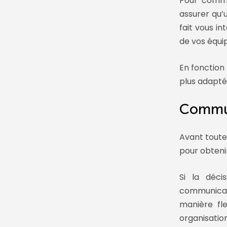
Pour commen
assurer qu’u
fait vous in
de vos équip
En fonction 
plus adapté
Commun
Avant toute
pour obtenir
Si la déci
communicati
manière fl
organisation