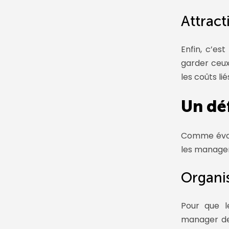
Attract
Enfin, c’es
garder ceux
les coûts li
Un dé
Comme évoq
les manager
Organis
Pour que l
manager dev