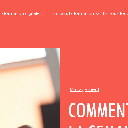
nsformation digitale
L’humain, la formation
Ils nous fon
Management
COMMENT