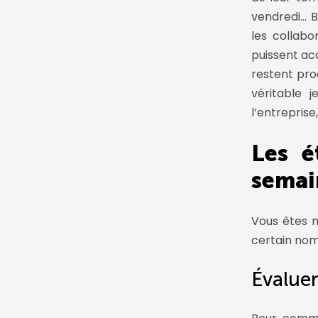
vendredi… B
les collab
puissent acc
restent pro
véritable j
l’entreprise,
Les é
semai
Vous êtes m
certain nom
Évaluer