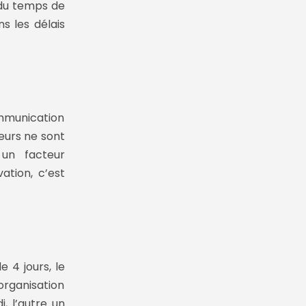
 du temps de
ns les délais
mmunication
teurs ne sont
un facteur
ation, c’est
 4 jours, le
organisation
, l’autre un