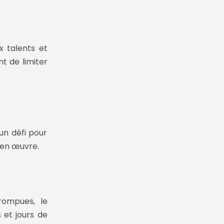
x talents et
t de limiter
n défi pour
 en œuvre.
rompues, le
 et jours de