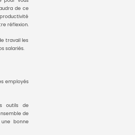
se pour vous
 faudra de ce
 productivité
re réflexion.
e travail les
s salariés.
les employés
s outils de
 ensemble de
à une bonne