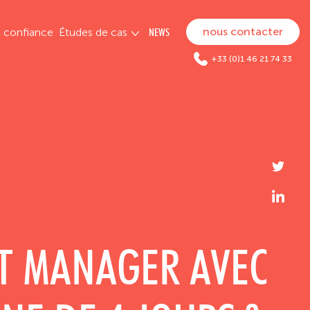
nous contacter
t confiance
Études de cas
NEWS
+33 (0)1 46 21 74 33
 MANAGER AVEC