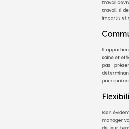
travail dev
travail. Il 
impartis et 
Commun
Il apparti
saine et eff
pas prése
déterminant
pourquoi ce
Flexibil
Bien évidem
manager va 
de leur tem