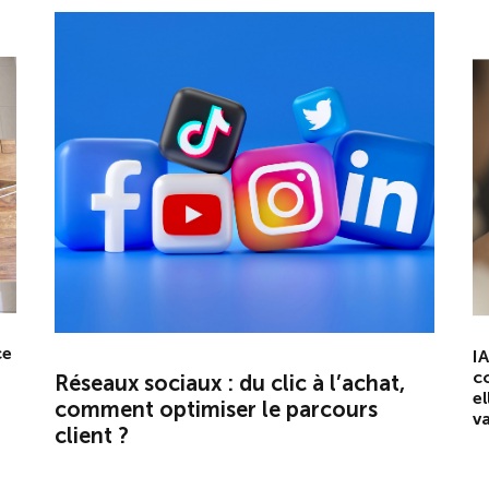
ce
IA
c
Réseaux sociaux : du clic à l’achat,
el
comment optimiser le parcours
va
client ?