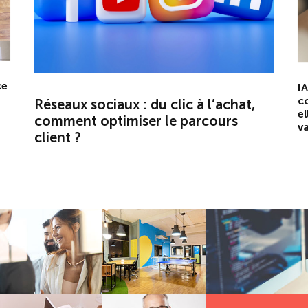
ce
IA
c
Réseaux sociaux : du clic à l’achat,
el
comment optimiser le parcours
va
client ?